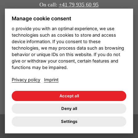
On call:
+41 79 935 60 95
Quick links
Manage cookie consent
o provide you with an optimal experience, we use
Home
technologies such as cookies to store and access
device information. If you consent to these
technologies, we may process data such as browsing
behavior or unique IDs on this website. If you do not
aran on social media
give or withdraw your consent, certain features and
functions may be impaired.
Privacy policy
Imprint
Accept all
Submit review
Deny all
Settings
Privacy Policy
Legal notice